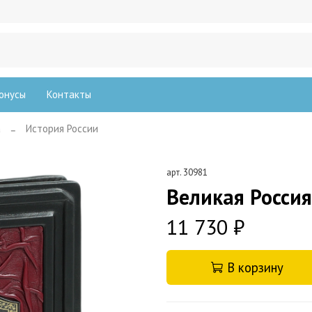
онусы
Контакты
а
История России
арт.
30981
Великая Россия
11 730 ₽
В корзину