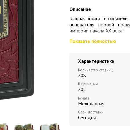
Описание
Главная книга о тысячеле
основателя первой прав
империи начала XX века!
"Великая Россия" - квинт
Показать полностью
300 лет: впервые в одной
всех главных книг по ист
Михаила Ломоносова, р
Характеристики
Соловьева до трудов их
Платонова.
Количество страниц
Увлекательное повество
208
государства и важнейши
Ширина, мм
правителей российской
205
подвигами и именами наше
Книга красочно иллюстрир
Бумага
Мелованная
Срок доставки
Сегодня