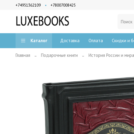
+74951362109
+78007008425
Доставка
Оплата
Скидки и б
Каталог
Главная
Подарочные книги
История России и мир