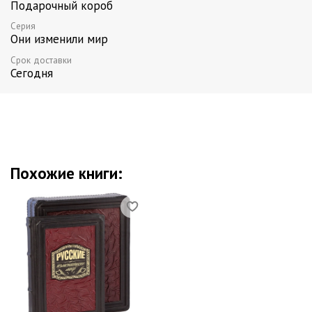
Исполнение: переплет из натуральной кожи, металл: черненая
Подарочный короб
латунь, ручная работа, тонированный обрез
Серия
Все книги серии
Они изменили мир
Срок доставки
Сегодня
Похожие книги: