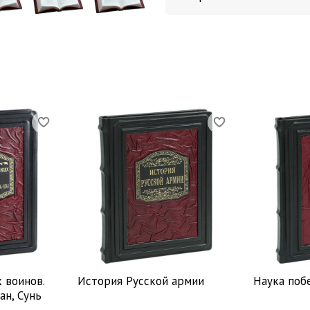
их предсказания. Вы узнае
и шел вперед, как он с
вечности.
 воинов.
История Русской армии
Наука поб
ан, Сунь