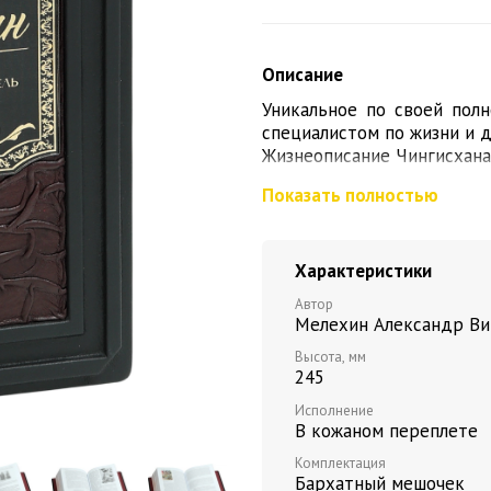
Описание
Уникальное по своей пол
специалистом по жизни и д
Жизнеописание Чингисхана
континента, дополнено 
Показать полностью
автором в экспедициях
сделает ее отличным п
историей.
Характеристики
Автор книги Александр 
крупнейших в России и в 
Автор
переводчик он более 40
Мелехин Александр Ви
наследия Чингисхана. А
Высота, мм
монголов» (перевод истори
245
Г. Б. Ярославцевым), «Ч
«Чингисхан. Сокровенное 
Исполнение
В кожаном переплете
«Ордынский период. Лица
мира», «Чингисхан», «Тамер
Комплектация
На страницах этой книги 
Бархатный мешочек