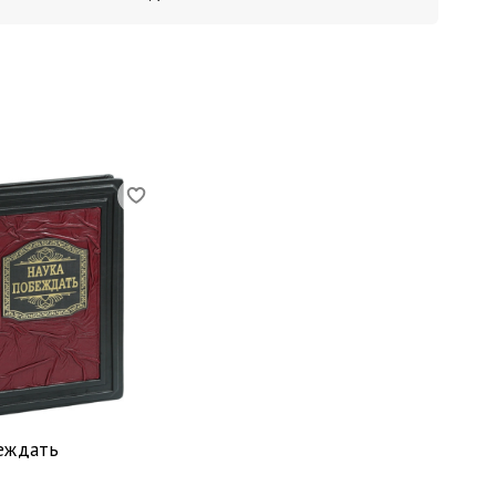
те, как Чингисхан рисковал и побеждал, сомневался
тал хозяином собственной судьбы и остался в
еждать