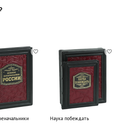
₽
оеначальники
Наука побеждать