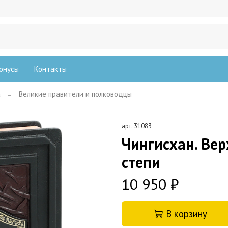
онусы
Контакты
а
Великие правители и полководцы
арт.
31083
Чингисхан. Ве
степи
10 950 ₽
В корзину