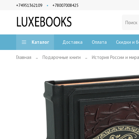
+74951362109
+78007008425
Доставка
Оплата
Скидки и б
Каталог
Главная
Подарочные книги
История России и мир