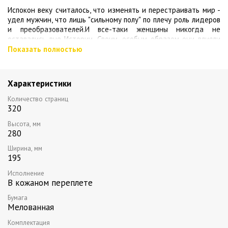
Испокон веку считалось, что изменять и перестраивать мир -
удел мужчин, что лишь "сильному полу" по плечу роль лидеров
и преобразователей.И все-таки женщины никогда не
оставались вне Истории. Своим, особым образом они влияли
на судьбы мира. А уж XX столетие стало поистине "веком
Показать полностью
женщин"!
Коко Шанель и Жаклин Кеннеди, принцесса Диана и Эвита
Характеристики
Перрон, Мэрилин Монро и Одри Хепберн, Марлен Дитрих и
Грета Гарбо, Эдит Пиаф и Мария Каллас, Гала Дали и Фрида
Количество страниц
Кало, Айседора Дункан и Анна Павлова - все они не просто
320
изменили мир, но сделали его стильным, эффектным,
харизматичным, наконец, просто интересным!
Высота, мм
280
Чем ответил мир этим блестящим женщинам, чем
Ширина, мм
отблагодарили их современники?
195
Исполнение: переплет из натуральной кожи, металл: черненая
Исполнение
латунь, ручная работа, тонированный обре
з
В кожаном переплете
Все книги серии
Бумага
Мелованная
Комплектация