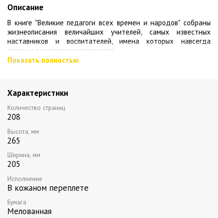
Описание
В книге "Великие педагоги всех времен и народов" собраны
жизнеописания величайших учителей, самых известных
наставников и воспитателей, имена которых навсегда
вписаны в историю человечества.
Показать полностью
В ваших руках уникальное издание о самых знаменитых
педагогах разных стран с древнейших времен до XX века -
от Сократа и Платона до Монтессори и Макаренко. Их
Характеристики
бесценный опыт, классические методы и теории воспитания
остаются актуальными в настоящее время и будут
Количество страниц
востребованы еще долгие годы.
208
Издание адресовано всем, кто интересуется вопросами
Высота, мм
воспитания, и станет прекрасным подарком учителям,
265
воспитателям, наставникам, преподавателям и родителям.
Ширина, мм
205
Исполнение: переплет из натуральной кожи, металл: черненая
латунь, ручная работа, тонированный обрез
Исполнение
В кожаном переплете
Бумага
Мелованная