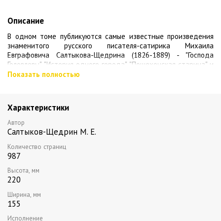
Описание
В одном томе публикуются самые известные произведения
знаменитого русского писателя-сатирика Михаила
Евграфовича Салтыкова-Щедрина (1826-1889) - "Господа
Головлевы", "История одного города", "Пошехонская старина" и
все сказки.
Показать полностью
Исполнение: переплет из натуральной кожи, металл: черненая
латунь, ручная работа, тонированный обрез
Характеристики
Все книги серии
Автор
Салтыков-Щедрин М. Е.
Количество страниц
987
Высота, мм
220
Ширина, мм
155
Исполнение