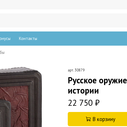
онусы
Контакты
жбы
арт.
30879
Русское оружие
истории
22 750 ₽
В корзину