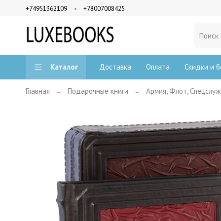
+74951362109
+78007008425
Доставка
Оплата
Скидки и б
Каталог
Главная
Подарочные книги
Армия, Флот, Спецслу