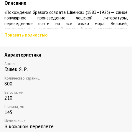
Описание
«Похождения бравого солдата Швейка» (1883–1923) — самое
популярное произведение чешской литературы,
переведенное почти на все языки мира. Великий,
оригинальный и хулиганский роман. Книга, которую можно
воспринять и как «солдатскую байку», и как классическое
Показать полностью
произведение, непосредственно связанное с традициями
Возрождения. Это искрометный текст, над которым смеешься
до слез, и мощный призыв «сложить оружие», и одно из самых
Характеристики
объективных исторических свидетельств в сатирической
литературе. В настоящее издание включено полное собрание
Автор
иллюстраций блестящего художника Йозефа Лады,
Гашек Я. Р.
создавшего неповторимый образ Швейка, без которого
Количество страниц
главный герой романа просто немыслим.
800
Высота, мм
210
Ширина, мм
145
Исполнение
В кожаном переплете