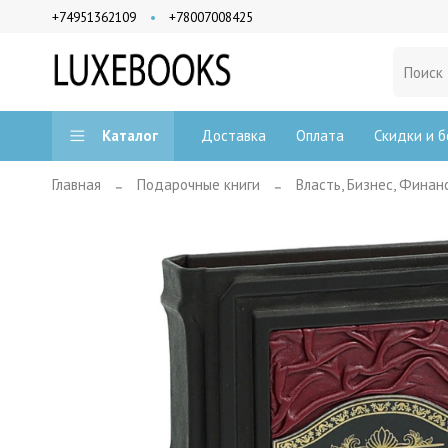
+74951362109
+78007008425
Доставка
Оплата
Скидки и б
Каталог
Главная
Подарочные книги
Власть, Бизнес, Финан