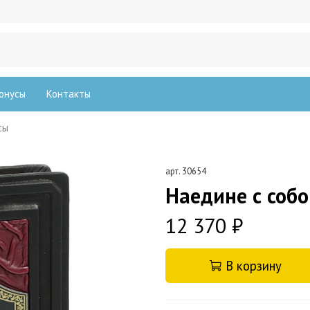
онусы
Контакты
сы
арт.
30654
Наедине с соб
12 370 ₽
В корзину