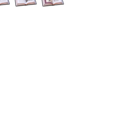
относился к христианам и
представления о разуме 
влияние на христиански
Толстого.
Исполнение: переплет из н
гравировкой, ручная работа