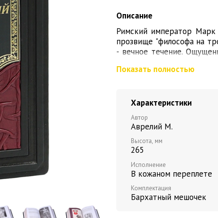
Описание
Римский император Марк 
прозвище "философа на тро
- вечное течение. Ощущен
загадочна, Слава недосто
Показать полностью
Посмертная слава - забве
кроме философии",- это сл
Самодисциплина, хладн
Характеристики
Аврелию справиться 
Автор
одиночеством, но позвол
Аврелий М.
стать влиятельнейшим
воинственным характером
Высота, мм
265
в военных походах. Сво
терзаемый тяжелой боле
Исполнение
"Наедине с собой" (по 
В кожаном переплете
последними словами импе
Комплектация
наедине с собой").
Бархатный мешочек
И хотя Марк Аврелий, п