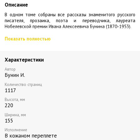
Описание
В одном томе собраны все рассказы знаменитого русского
писателя, прозаика, поэта и переводчика, лауреата
Нобелевской премии Ивана Алексеевича Бунина (1870-1953).
Наверное, никто ни до, ни после Бунина не создал в
Показать полностью
литературе такой яркой, живой и разнообразной
"энциклопедии любви". Для Бунина любовь - как солнечный
удар. Испытать это чувство хотя бы раз в жизни дано не
Характеристики
каждому, это и великое счастье, и дорогое сердцу
воспоминание, а порой и страшная трагедия,
Автор
оборачивающаяся смертью. Каждая из новелл, составляющих
Бунин И.
этот сборник, - отдельная история любви.
Количество страниц
Исполнение: переплет из натуральной кожи, металл: черненая
1117
латунь, ручная работа, тонированный обрез
Высота, мм
220
Все книги серии
Ширина, мм
155
Исполнение
В кожаном переплете