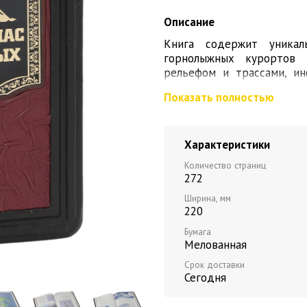
Описание
Книга содержит уника
горнолыжных курортов 
рельефом и трассами, ин
вариантами проведения та
Показать полностью
Подробные карты позволя
относительно ближайших г
Характеристики
аэропортов, а великол
почувствовать атмосфе
Количество страниц
сноуборда - от начинающе
272
атласа подобрать идеальн
Ширина, мм
220
Бумага
Мелованная
Срок доставки
Сегодня