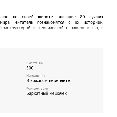
льное по своей широте описание 80 лучших
мира. Читатели познакомятся с их историей,
фраструктурой и технической оснащенностью, с
м вечернего досуга.
ют представить местоположение каждого курорта
орнолыжных районов, транспортных магистралей и
епные цветные иллюстрации дают возможность
ру катания. Любой приверженец горных лыж и
Высота, мм
го до опытного мастера - сможет с помощью этого
300
ое место для проведения своего любимого досуга.
Исполнение
В кожаном переплете
Комплектация
Бархатный мешочек