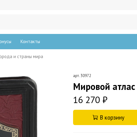
онусы
Контакты
Города и страны мира
арт.
30972
Мировой атлас
16 270 ₽
В корзину