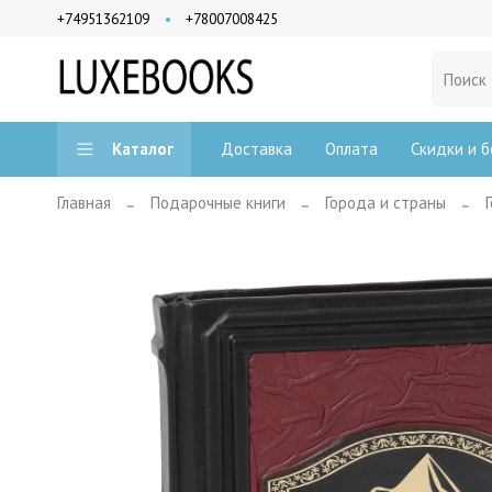
+74951362109
+78007008425
Доставка
Оплата
Скидки и б
Каталог
Главная
Подарочные книги
Города и страны