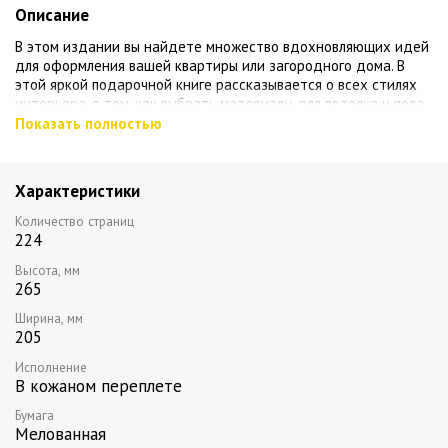
Описание
В этом издании вы найдете множество вдохновляющих идей
для оформления вашей квартиры или загородного дома. В
этой яркой подарочной книге рассказывается о всех стилях
интерьера, о том, как выбрать материалы для потолка и пола,
цветовую гамму, концепцию освещения и мебель. Вы узнаете,
Показать полностью
как с помощью дизайна создать неповторимую атмосферу в
доме!
Характеристики
Исполнение: переплет из натуральной кожи, металл: черненая
латунь, ручная работа, тонированный обрез
Количество страниц
224
Высота, мм
265
Ширина, мм
205
Исполнение
В кожаном переплете
Бумага
Мелованная