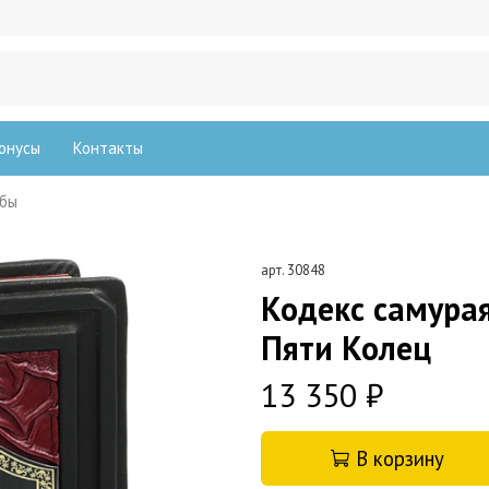
онусы
Контакты
жбы
арт.
30848
Кодекс самурая
Пяти Колец
13 350 ₽
В корзину