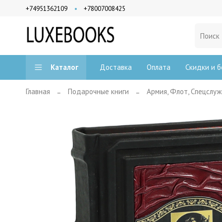
+74951362109
+78007008425
Доставка
Оплата
Скидки и б
Каталог
Главная
Подарочные книги
Армия, Флот, Спецслу