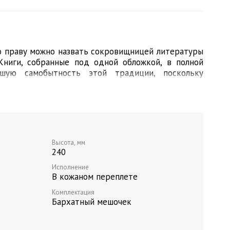
о праву можно назвать сокровищницей литературы
 Книги, собранные под одной обложкой, в полной
шую самобытность этой традиции, поскольку
азы из первых уст - от самих японских мастеров
й облик идеального воина, как жили, служили и
 размышляли и каким мечтам предавались в редкие
и и другие вопросы дают они сами в книге "Кодекс
Книга Пяти Колец".
Высота, мм
атуральной кожи, металл: черненая латунь, ручная
240
з
Исполнение
В кожаном переплете
Комплектация
Бархатный мешочек