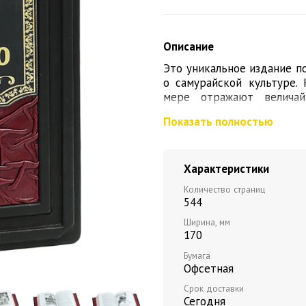
Описание
Это уникальное издание п
о самурайской культуре.
мере отражают величай
представляют собой расск
Показать полностью
меча. Каков нравственны
сражались самураи, о чем
часы покоя - ответы на эт
Характеристики
самурая. Хагакурэ Бусидо. 
Количество страниц
Исполнение: переплет из н
544
работа, тонированный обре
Ширина, мм
170
Бумага
Офсетная
Срок доставки
Сегодня