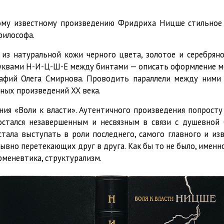
мому известному произведению Фридриха Ницше стильное 
философа.
т из натуральной кожи черного цвета, золотое и серебря
уквами Н-И-Ц-Ш-Е между бинтами — описать оформление мож
рафий Олега Смирнова. Проводить параллели между ними 
ных произведений XX века.
ния «Воли к власти». Аутентичного произведения попрост
остался незавершенным и несвязным в связи с душевной
тала выступать в роли последнего, самого главного и изв
рывно перетекающих друг в друга. Как бы то не было, имен
рменевтика, структурализм.