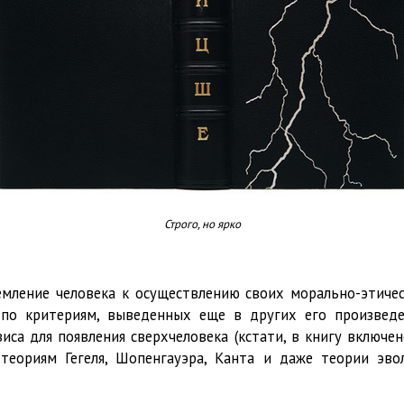
Строго, но ярко
ремление человека к осуществлению своих морально-этиче
по критериям, выведенных еще в других его произведе
иса для появления сверхчеловека (кстати, в книгу включе
 теориям Гегеля, Шопенгауэра, Канта и даже теории эв