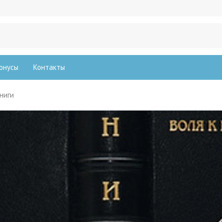
онусы
Контакты
книги