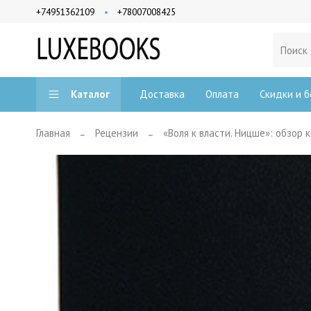
+74951362109
+78007008425
Доставка
Оплата
Скидки и б
Каталог
Главная
Рецензии
«Воля к власти. Ницше»: обзор 