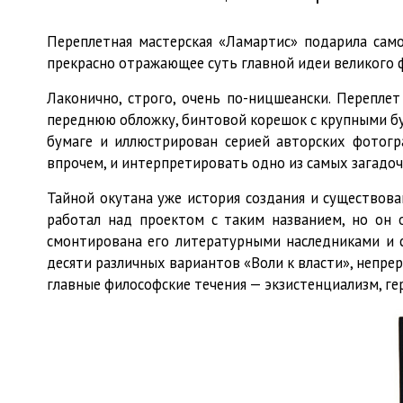
Переплетная мастерская «Ламартис» подарила са
прекрасно отражающее суть главной идеи великого 
Лаконично, строго, очень по-ницшеански. Перепле
переднюю обложку, бинтовой корешок с крупными б
бумаге и иллюстрирован серией авторских фотог
впрочем, и интерпретировать одно из самых загадоч
Тайной окутана уже история создания и существова
работал над проектом с таким названием, но он 
смонтирована его литературными наследниками и с
десяти различных вариантов «Воли к власти», непре
главные философские течения — экзистенциализм, ге